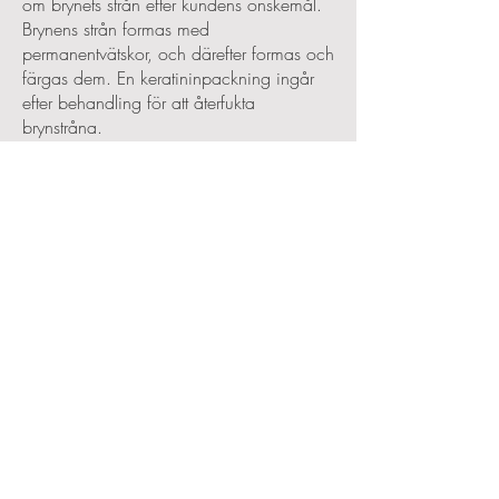
om brynets strån efter kundens önskemål.
Brynens strån formas med
permanentvätskor, och därefter formas och
färgas dem. En keratininpackning ingår
efter behandling för att återfukta
brynstråna.
Det rekommenderas att använda en
ögonbrynsgel för att hålla brynen på plats
efter behandlingen.
Kontakta oss för boknining eller boka online
nedan
BOKA ONLINE