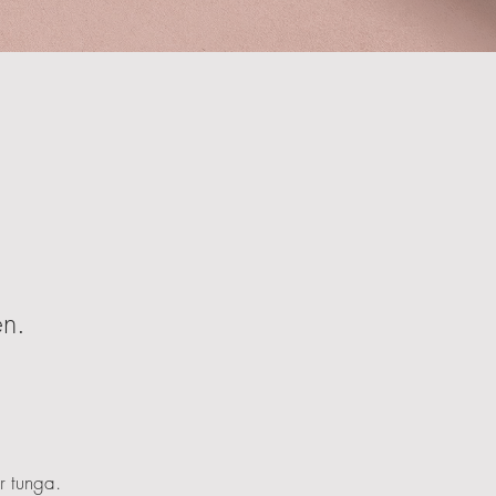
en.
ör tunga.