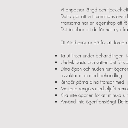
Vi anpassar längd och tjocklek ef
Detta gör att vi tillsammans även 
Fransarna har en egenskap att för
Det innebär att du får helt nya f
Ett återbesök är därför att föred
Ta ut linser under behandlingen,
Undvik bastu och vatten det först
Dina ögon och huden runt ögonen 
avvaktar man med behandling.
Rengör gärna dina fransar med l
Makeup rengörs med oljefri remov
Klia inte ögonen för att minska sl
Använd inte ögonfranstång!
Detta