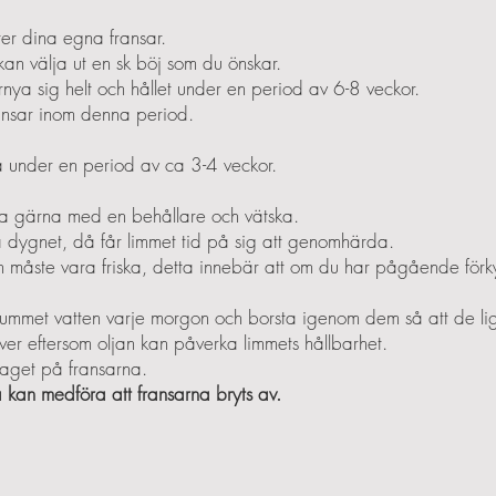
ter dina egna fransar.
kan välja ut en sk böj som du önskar.
nya sig helt och hållet under en period av 6-8 veckor.
ransar inom denna period.
ra under en period av ca 3-4 veckor.
 ta gärna med en behållare och vätska.
a dygnet, då får limmet tid på sig att genomhärda.
måste vara friska, detta innebär att om du har pågående förkyln
jummet vatten varje morgon och borsta igenom dem så att de l
er eftersom oljan kan påverka limmets hållbarhet.
itaget på fransarna.
 kan medföra att fransarna bryts av.