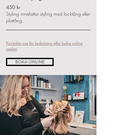
450 kr
Styling innefattar styling med locktång eller
plattång.
Kontakta oss för boknining eller boka online
nedan
BOKA ONLINE