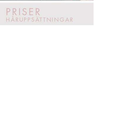
PRISER
HÅRUPPSÄTTNINGAR
Tärna/baluppsättning
895 kr
Enklare uppsättning, här ingår en
konsultation. Bokas endast via telefon,
mail eller vid besök i salongen.​
Bruduppsättning
1 500 kr / timme
En all-in bokning för din stora dag!
Provuppsättning ingår. Det bjuds på dryck
och lättare snacks för brud och sällskap.